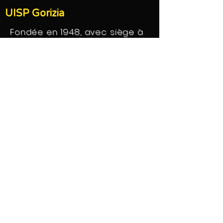
UISP Gorizia
Fondée en 1948, avec siège à
Rome, l'UISP nationale est née
dans le but de promouvoir la
culture et la pratique du sport
parmi les classes populaires,
c'est-à-dire parmi les
travailleurs. Les premières UISP
se caractérisaient comme
une organisation de masse
typique.
Au cours des années 80, l'UISP
redéfinit sa vocation
associative vers le nouveau
concept de « sport pour tous
», qui veut dire une vision du