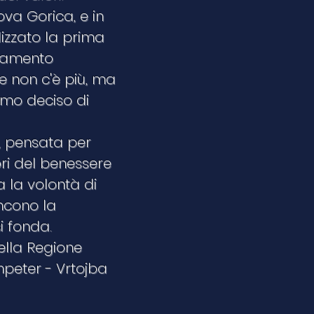
ova Gorica, e in
lizzato la prima
rsamento
he non c'è più, ma
mo deciso di
, pensata per
ri del benessere
 la volontà di
incono la
i fonda.
della Regione
mpeter - Vrtojba