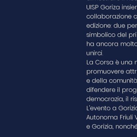
UISP Goriza insi
collaborazione co
edizione: due per
simbolico del pri
ha ancora molto
unirci.
La Corsa è una m
promuovere attra
e della comunità
difendere il prog
democrazia, il ri
L'evento a Gorizi
Autonoma Friuli 
e Gorizia, nonch