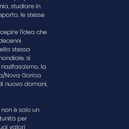
nia, studiare in
porto, le stesse
ncepire l'idea che
 decenni
ella stessa
ondiale, si
 nazifascismo, la
zia/Nova Gorica
di nuovo domani,
 non è solo un
tunità per
oi valori.