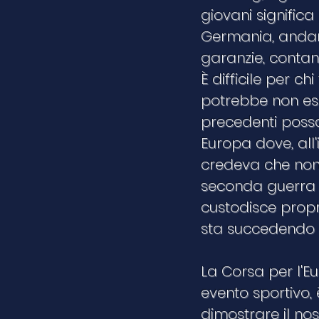
giovani significa 
Germania, andare
garanzie, contan
È difficile per c
potrebbe non ess
precedenti possa
Europa dove, all
credeva che non 
seconda guerra m
custodisce prop
sta succedendo d
La Corsa per l'E
evento sportivo,
dimostrare il no