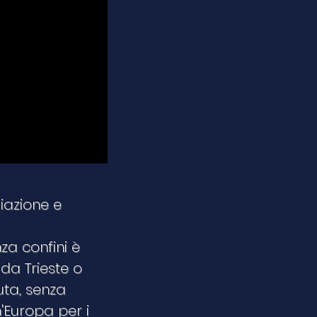
iazione e
za confini è
da Trieste o
uta, senza
'Europa per i