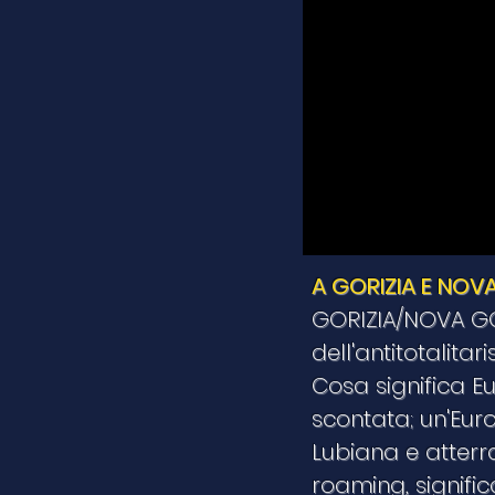
A GORIZIA E NOV
GORIZIA/NOVA GORI
dell'antitotalitar
Cosa significa Eu
scontata; un'Eur
Lubiana e atterr
roaming, signific