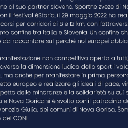
eme al suo partner sloveno, Športne zveze di N
n il festival èStoria, il 29 maggio 2022 ha rea
corsi per corridori di 6 e 12 km, con l'attrave
mo confine tra Italia e Slovenia. Un confine c
 da raccontare sul perché noi europei abbia
anifestazione non competitiva aperta a tutti
verso la dimensione ludica dello sport i valo
, ma anche per manifestare in prima persona
etto europeo e realizzare gli ideali di pace, v
spetto delle minoranze e la solidarietà su cui s
a e Nova Gorica si è svolto con il patrocinio 
Venezia Giulia, dei comuni di Nova Gorica, Še
é del CONI.