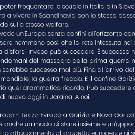
poter frequentare le scuole in Italia o in Slove
 a vivere in Scandinavia con lo stesso passa
do sullo stesso welfare.
hi vede un'Europa senza confini all'orizzonte co
ere nemmeno così, che la rete intessuta nei
 disfarsi. Invece può succedere. È successo n
'indomani del massacro della prima guerra m
sarebbe successo mai più. Fino all'arrivo del
ondiale, la guerra fredda. E il confine Gori
rio quel drammatico ricordo. Può succedere 
i nuovo oggi in Ucraina. A noi.
uropa - Tek za Evropo a Gorizia e Nova Gorica
 è anche un modo di stare insieme e un'oppor
stro attaccamento al progetto europeo e ai su