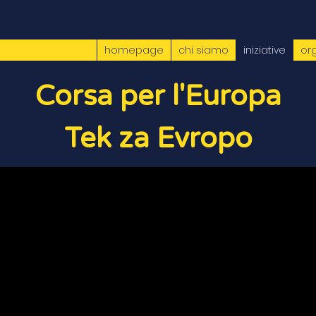
homepage
chi siamo
iniziative
or
Corsa per l'Europa
Tek za Evropo